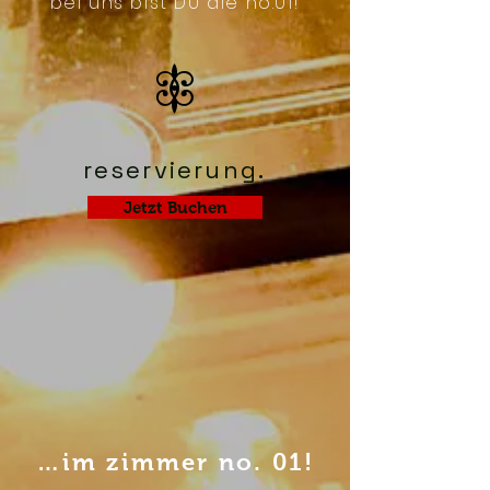
bei uns bist DU die no.01!
5
reservierung.
Jetzt Buchen
…im zimmer no. 01!