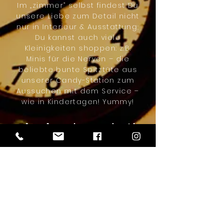
Im „zimmer“ selbst findest Du
unsere Liebe zum Detail nicht
nur in Interieur & Ausstattung;
Du kannst auch viele
Kleinigkeiten shoppen: z.B.
Minis für die Nerven – die
beliebte bunte Spitztüte aus
unserer Candy-Station zum
Aussuchen mit dem Service –
wie in Kindertagen! Yummy!
also hereinspaziert!