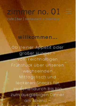
willkommen...
Ob kleiner Appetit oder
großer Hunger –
vom reichhaltigen
Frühstück über unseren
wechselnden
Mittagstisch und
leckeren Snacks für
zwischendurch bis hin
zum ausgiebigen Dinner
am Abend –