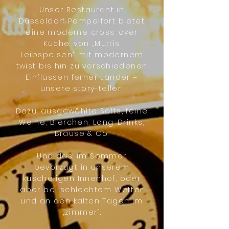
Unser Restaurant in
Düsseldorf Pempelfort bietet
eine moderne cross-over
Küche: von „Muttis
Leibspeisen“ mit modernem
twist bis hin zu verschiedenen
Einflüssen ferner Länder =
unsere story-teller!
Dazu: ausgewählte Softs, feine
Weine, Bierchen, Long-Drinks,
Brause & Co.
Und das: im Sommer
bevorzugt in unserem
kuscheligen Innenhof, oder
aber
bei schlechtem Wetter
und an den kalten Tagen im
„zimmer“.