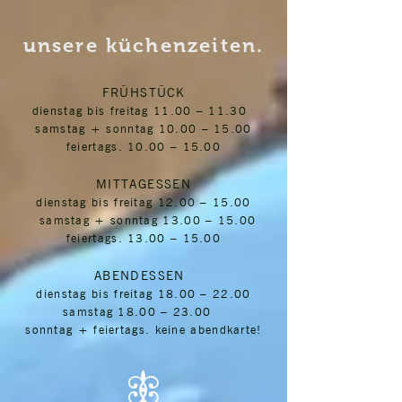
unsere küchenzeiten.
FRÜHSTÜCK
dienstag bis freitag 11.00 – 11.30
samstag + sonntag 10.00 – 15.00
feiertags. 10.00 – 15.00
MITTAGESSEN
dienstag bis freitag 12.00 – 15.00
samstag + sonntag 13.00 – 15.00
feiertags. 13.00 – 15.00
ABENDESSEN
dienstag bis freitag 18.00 – 22.00
samstag 18.00 – 23.00
sonntag + feiertags. keine abendkarte!
5