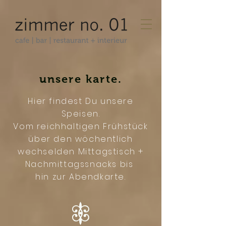
unsere karte.
Hier findest Du unsere
Speisen.
Vom reichhaltigen Frühstück
über den wöchentlich
wechselden Mittagstisch +
Nachmittagssnacks bis
hin zur Abendkarte.
5