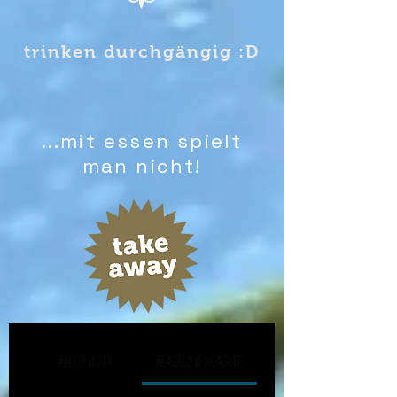
trinken durchgängig :D
...mit essen spielt
man nicht!
#LUNCH
#ABENDKARTE